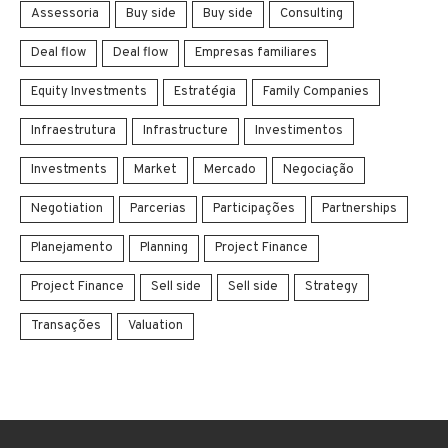
Assessoria
Buy side
Buy side
Consulting
Deal flow
Deal flow
Empresas familiares
Equity Investments
Estratégia
Family Companies
Infraestrutura
Infrastructure
Investimentos
Investments
Market
Mercado
Negociação
Negotiation
Parcerias
Participações
Partnerships
Planejamento
Planning
Project Finance
Project Finance
Sell side
Sell side
Strategy
Transações
Valuation