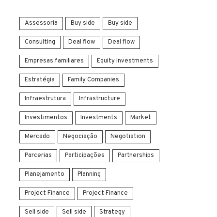
Assessoria
Buy side
Buy side
Consulting
Deal flow
Deal flow
Empresas familiares
Equity Investments
Estratégia
Family Companies
Infraestrutura
Infrastructure
Investimentos
Investments
Market
Mercado
Negociação
Negotiation
Parcerias
Participações
Partnerships
Planejamento
Planning
Project Finance
Project Finance
Sell side
Sell side
Strategy