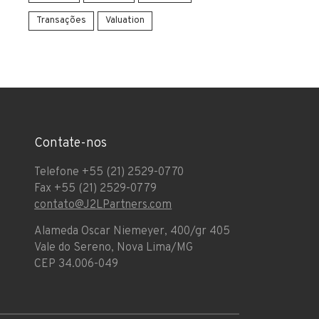
Transações
Valuation
Contate-nos
Telefone +55 (21) 2529-0770
Fax +55 (21) 2529-0779
contato@J2LPartners.com
Alameda Oscar Niemeyer, 400/gr 405
Vale do Sereno, Nova Lima/MG
CEP 34.006-049