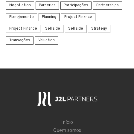
Negotiation
Parcerias
Participações
Partnerships
Planejamento
Planning
Project Finance
Project Finance
Sell side
Sell side
Strategy
Transações
Valuation
Início
Quem somos