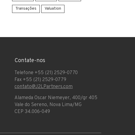
Transações
Valuation
Contate-nos
Telefone +55 (21) 2529-0770
Fax +55 (21) 2529-0779
contato@J2LPartners.com
Alameda Oscar Niemeyer, 400/gr 405
Vale do Sereno, Nova Lima/MG
CEP 34.006-049