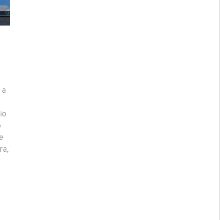
 a
io
o
e
ra,