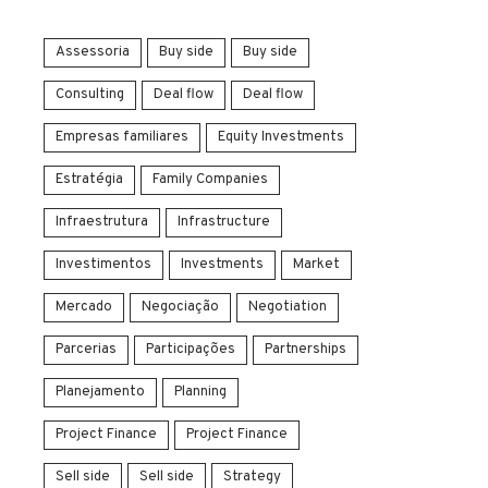
Assessoria
Buy side
Buy side
Consulting
Deal flow
Deal flow
Empresas familiares
Equity Investments
Estratégia
Family Companies
Infraestrutura
Infrastructure
Investimentos
Investments
Market
Mercado
Negociação
Negotiation
Parcerias
Participações
Partnerships
Planejamento
Planning
Project Finance
Project Finance
Sell side
Sell side
Strategy