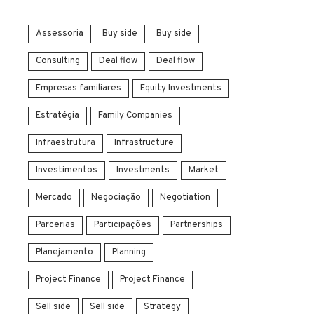
Assessoria
Buy side
Buy side
Consulting
Deal flow
Deal flow
Empresas familiares
Equity Investments
Estratégia
Family Companies
Infraestrutura
Infrastructure
Investimentos
Investments
Market
Mercado
Negociação
Negotiation
Parcerias
Participações
Partnerships
Planejamento
Planning
Project Finance
Project Finance
Sell side
Sell side
Strategy