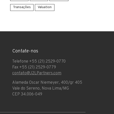
Transações
Valuation
Contate-nos
Telefone +55 (21) 2529-0770
Fax +55 (21) 2529-0779
contato@J2LPartners.com
Alameda Oscar Niemeyer, 400/gr 405
Vale do Sereno, Nova Lima/MG
CEP 34.006-049